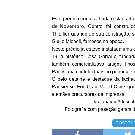
Este prédio com a fachada restaurad
de Novembro
, Centro, foi constru
Thiollier quando de sua construção, 
Giulio Micheli, famosos na época.
Neste prédio já esteve instalada uma d
19, a histórica Casa Garraux, fundad
também comercializava artigos fino
Paulistana e intelectuais no período e
O belo detalhe e destaque da fachad
Parisiense Fundição Val d´Osne qu
alemães precursores da imprensa.
#saopaulo #descub
Fotografia com proteção garantida
GOSTOU? 