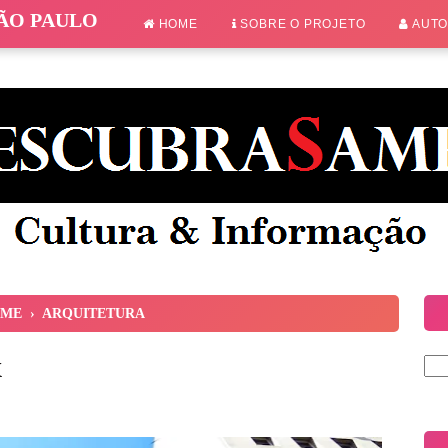
SÃO PAULO
HOME
SOBRE O PROJETO
AUT
ME
›
ARQUITETURA
x