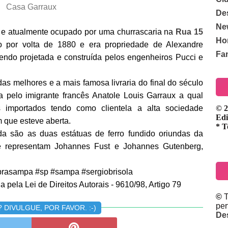
Casa Garraux
De
Ne
a e atualmente ocupado por uma churrascaria na
Rua 15
Ho
ído por volta de 1880 e era propriedade de Alexandre
Fa
sendo projetada e construída pelos engenheiros Pucci e
as melhores e a mais famosa livraria do final do século
a pelo imigrante francês Anatole Louis Garraux a qual
s importados tendo como clientela a alta sociedade
© 2
Edi
m que esteve aberta.
* T
a são as duas estátuas de ferro fundido oriundas da
e representam Johannes Fust e Johannes Gutenberg,
rasampa #sp #sampa #sergiobrisola
 pela Lei de Direitos Autorais - 9610/98, Artigo 79
©
T
pe
DIVULGUE, POR FAVOR. :-)
De