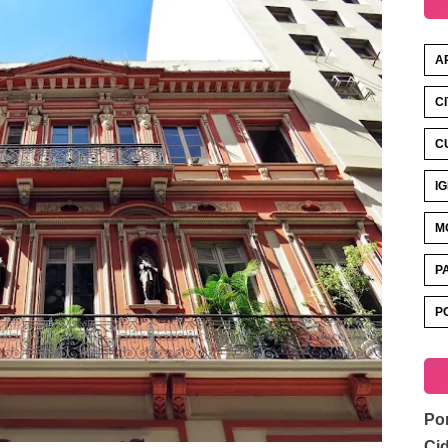
A
C
C
I
M
P
P
Por
Ci