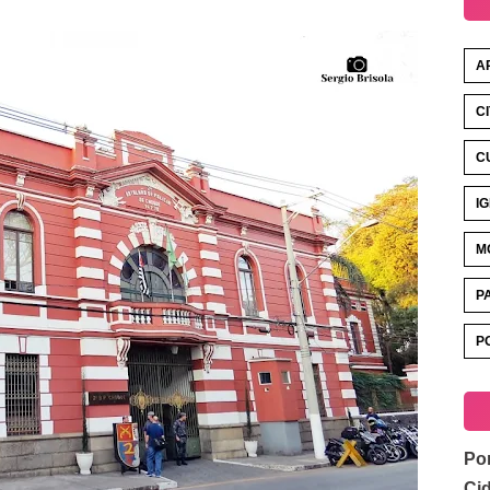
A
C
C
I
M
P
P
Por
Ci