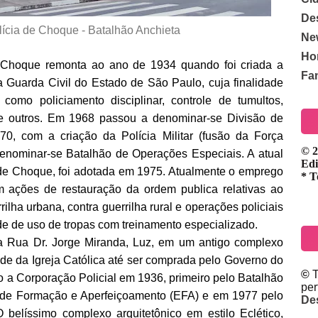
De
lícia de Choque - Batalhão Anchieta
Ne
Ho
e Choque remonta ao ano de 1934 quando foi criada a
Fa
 Guarda Civil do Estado de São Paulo, cuja finalidade
, como policiamento disciplinar, controle de tumultos,
tre outros. Em 1968 passou a denominar-se Divisão de
0, com a criação da Polícia Militar (fusão da Força
© 2
denominar-se Batalhão de Operações Especiais. A atual
Edi
 de Choque, foi adotada em 1975. Atualmente o emprego
* T
 ações de restauração da ordem publica relativas ao
rrilha urbana, contra guerrilha rural e operações policiais
e de uso de tropas com treinamento especializado.
a Rua Dr. Jorge Miranda, Luz, em um antigo complexo
de da Igreja Católica até ser comprada pelo Governo do
©
T
 a Corporação Policial em 1936, primeiro pelo Batalhão
pe
 de Formação e Aperfeiçoamento (EFA) e em 1977 pelo
De
 belíssimo complexo arquitetônico em estilo Eclético,