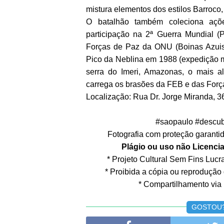
mistura elementos dos estilos Barroco
O batalhão também coleciona açõe
participação na 2ª Guerra Mundial (P
Forças de Paz da ONU (Boinas Azuis
Pico da Neblina em 1988 (expedição mi
serra do Imeri, Amazonas, o mais al
carrega os brasões da FEB e das Força
Localização: Rua Dr. Jorge Miranda, 3
#saopaulo #descub
Fotografia com proteção garantida
Plágio ou uso não Licencia
* Projeto Cultural Sem Fins Lucrat
* Proibida a cópia ou reprodução
* Compartilhamento via 
GOSTOU? 