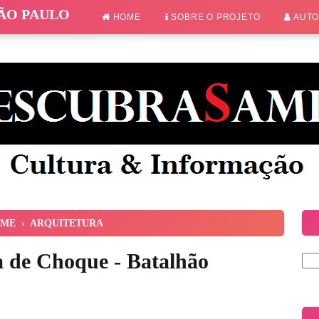
SÃO PAULO
HOME
SOBRE O PROJETO
AUT
ME
›
ARQUITETURA
ia de Choque - Batalhão