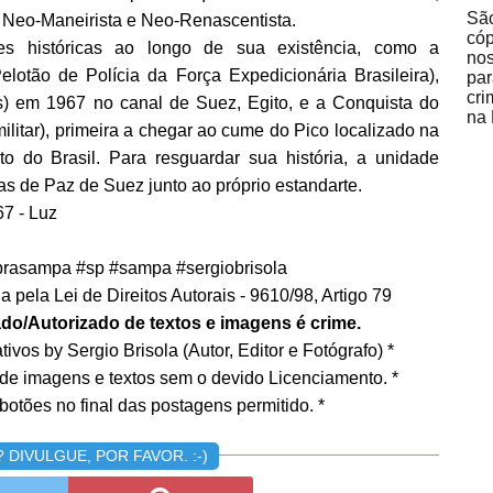
São
, Neo-Maneirista e Neo-Renascentista.
cóp
s históricas ao longo de sua existência, como a
no
elotão de Polícia da Força Expedicionária Brasileira),
par
cri
) em 1967 no canal de Suez, Egito, e a Conquista do
na 
litar), primeira a chegar ao cume do Pico localizado na
to do Brasil. Para resguardar sua história, a unidade
s de Paz de Suez junto ao próprio estandarte.
67 - Luz
rasampa #sp #sampa #sergiobrisola
 pela Lei de Direitos Autorais - 9610/98, Artigo 79
do/Autorizado de textos e imagens é crime.
ivos by Sergio Brisola (Autor, Editor e Fotógrafo) *
 de imagens e textos sem o devido Licenciamento. *
botões no final das postagens permitido. *
DIVULGUE, POR FAVOR. :-)