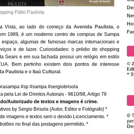
De
pping Pátio Paulista
Ne
Ho
la Vista, ao lado do começo da
Avenida Paulista
, o
Fa
o em 1989, é um moderno centro de compras de Sampa
 espaço, algumas de famosas marcas internacionais e
viços e de lazer. Curiosidades: o prédio do shopping
a Sears e em sua fachada possui um relógio em estilo
© 2
EUA. Bem pertinho existem dois pontos de interesse
Edi
a Paulista
e o
Itaú Cultural
.
* T
rasampa #sp #sampa #sergiobrisola
 pela Lei de Direitos Autorais - 9610/98, Artigo 79
do/Autorizado de textos e imagens é crime.
ivos by Sergio Brisola (Autor, Editor e Fotógrafo) *
©
T
 de imagens e textos sem o devido Licenciamento. *
pe
botões no final das postagens permitido. *
De