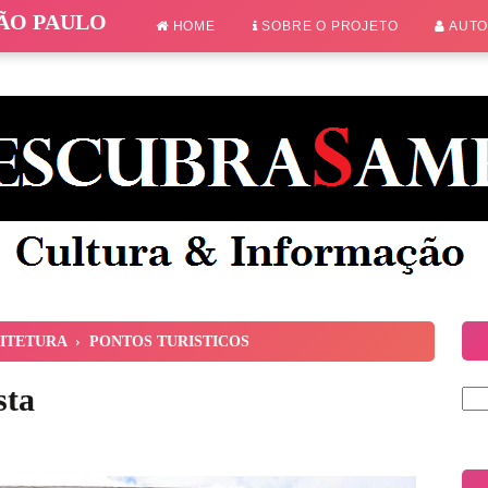
SÃO PAULO
HOME
SOBRE O PROJETO
AUT
ITETURA
›
PONTOS TURISTICOS
sta