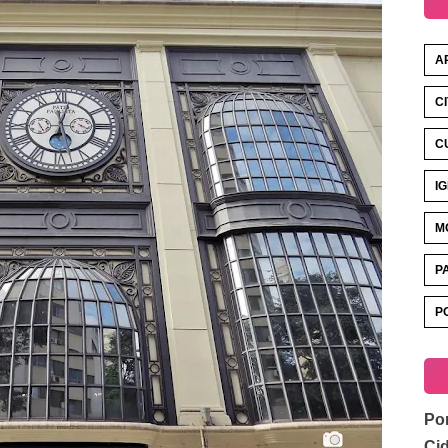
A
C
C
I
M
P
P
Por
Ci