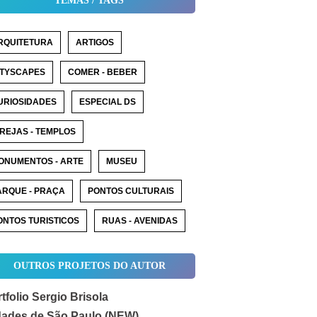
TEMAS / TAGS
RQUITETURA
ARTIGOS
ITYSCAPES
COMER - BEBER
URIOSIDADES
ESPECIAL DS
GREJAS - TEMPLOS
ONUMENTOS - ARTE
MUSEU
ARQUE - PRAÇA
PONTOS CULTURAIS
ONTOS TURISTICOS
RUAS - AVENIDAS
OUTROS PROJETOS DO AUTOR
tfolio Sergio Brisola
dades de São Paulo (NEW)