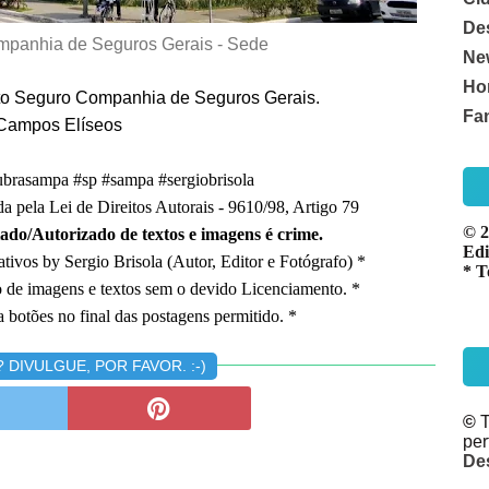
De
mpanhia de Seguros Gerais - Sede
Ne
Ho
to Seguro Companhia de Seguros Gerais.
Fa
 Campos Elíseos
brasampa #sp #sampa #sergiobrisola
a pela Lei de Direitos Autorais - 9610/98, Artigo 79
© 2
ado/Autorizado de textos e imagens é crime.
Edi
tivos by Sergio Brisola (Autor, Editor e Fotógrafo) *
* T
o de imagens e textos sem o devido Licenciamento. *
 botões no final das postagens permitido. *
DIVULGUE, POR FAVOR. :-)
©
T
pe
De