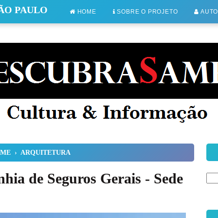
SÃO PAULO
HOME
SOBRE O PROJETO
AUT
ME
›
ARQUITETURA
hia de Seguros Gerais - Sede