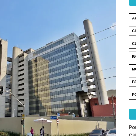
A
C
C
I
M
P
P
Por
Ci