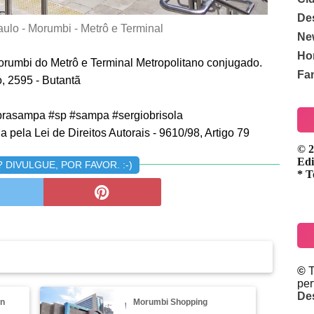
De
ulo - Morumbi - Metrô e Terminal
Ne
Ho
orumbi do Metrô e Terminal Metropolitano conjugado.
Fa
o, 2595 - Butantã
rasampa #sp #sampa #sergiobrisola
 pela Lei de Direitos Autorais - 9610/98, Artigo 79
© 2
Edi
DIVULGUE, POR FAVOR. :-)
* T
©
T
pe
De
an
Morumbi Shopping