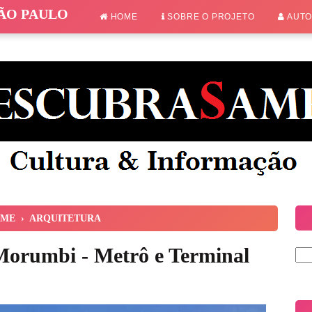
SÃO PAULO
HOME
SOBRE O PROJETO
AUT
ME
›
ARQUITETURA
Morumbi - Metrô e Terminal