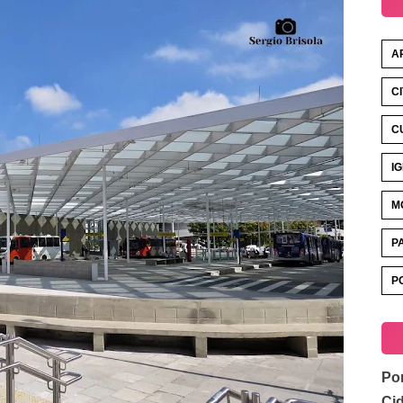
A
C
C
I
M
P
P
Por
Ci