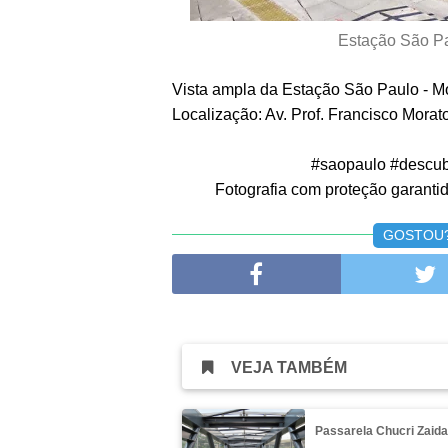
Estação São Pa
Vista ampla da Estação São Paulo - M
Localização: Av. Prof. Francisco Morat
#saopaulo #descub
Fotografia com proteção garantida
GOSTOU? 
VEJA TAMBÉM
Passarela Chucri Zaid