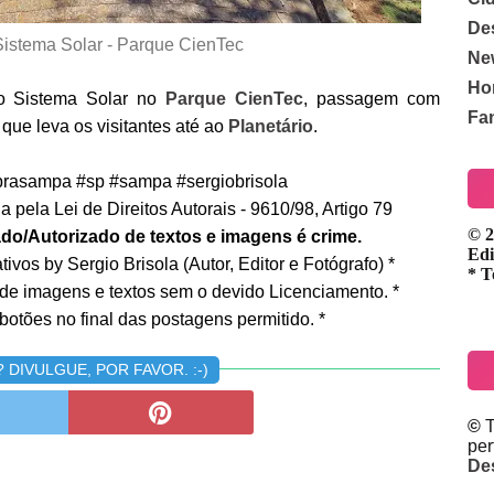
De
istema Solar - Parque CienTec
Ne
Ho
o Sistema Solar no
Parque CienTec
, passagem com
Fa
que leva os visitantes até ao
Planetário
.
rasampa #sp #sampa #sergiobrisola
 pela Lei de Direitos Autorais - 9610/98, Artigo 79
© 2
do/Autorizado de textos e imagens é crime.
Edi
ivos by Sergio Brisola (Autor, Editor e Fotógrafo) *
* T
 de imagens e textos sem o devido Licenciamento. *
botões no final das postagens permitido. *
DIVULGUE, POR FAVOR. :-)
©
T
pe
De