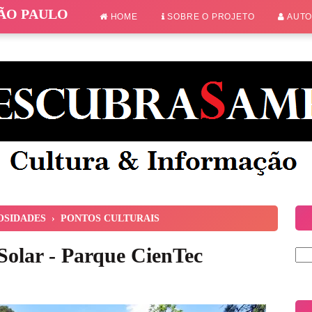
SÃO PAULO
HOME
SOBRE O PROJETO
AUT
OSIDADES
›
PONTOS CULTURAIS
Solar - Parque CienTec