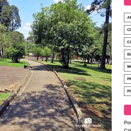
A
C
C
I
M
P
P
Por
Ci