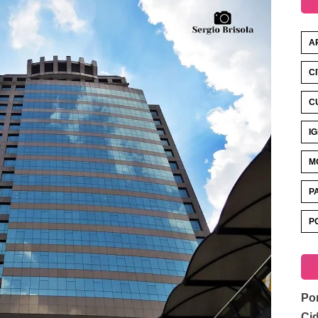
A
C
C
I
M
P
P
Por
Ci