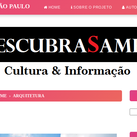
SÃO PAULO
HOME
SOBRE O PROJETO
AUT
ME
›
ARQUITETURA