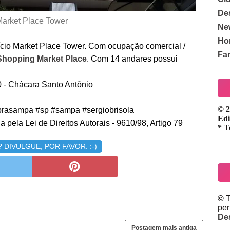
De
arket Place Tower
Ne
Ho
fício Market Place Tower. Com ocupação comercial /
Fa
Shopping Market Place
. Com 14 andares possui
0 - Chácara Santo Antônio
© 2
rasampa #sp #sampa #sergiobrisola
Edi
 pela Lei de Direitos Autorais - 9610/98, Artigo 79
* T
DIVULGUE, POR FAVOR. :-)
©
T
pe
De
Postagem mais antiga