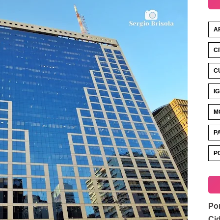
A
C
C
I
M
P
P
Por
Ci