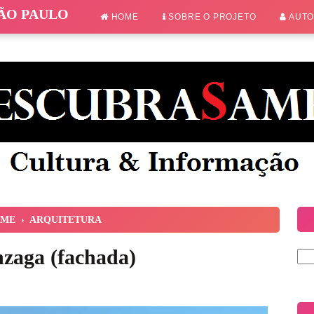
SÃO PAULO
HOME
SOBRE O PROJETO
AUT
ME
›
ARQUITETURA
nzaga (fachada)