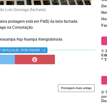
De
São Luís Gonzaga (fachada)
Ne
Ho
meira postagem está em P&B) da bela fachada
Fa
zaga
na Consolação.
rasampa #sp #sampa #sergiobrisola
DIVULGUE, POR FAVOR. :-)
© 2
Edi
* T
Postagem mais antiga
©
T
pe
De