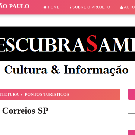
SÃO PAULO
HOME
SOBRE O PROJETO
AUT
ITETURA
›
PONTOS TURISTICOS
s Correios SP