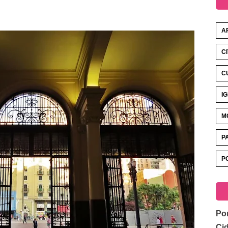
A
C
C
I
M
P
P
Por
Ci