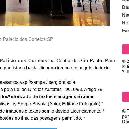
De
Ne
Ho
Fa
o Palácio dos Correios SP
Palácio dos Correios
no Centro de São Paulo. Para
© 2
Edi
o paulistana basta clicar no trecho em negrito do texto.
* T
rasampa #sp #sampa #sergiobrisola
 pela Lei de Direitos Autorais - 9610/98, Artigo 79
do/Autorizado de textos e imagens é crime.
ivos by Sergio Brisola (Autor, Editor e Fotógrafo) *
 de imagens e textos sem o devido Licenciamento. *
©
T
pe
botões no final das postagens permitido. *
De