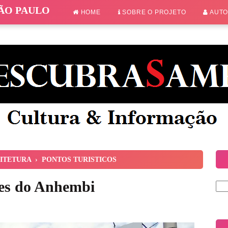
SÃO PAULO
HOME
SOBRE O PROJETO
AUT
ITETURA
›
PONTOS TURISTICOS
ões do Anhembi