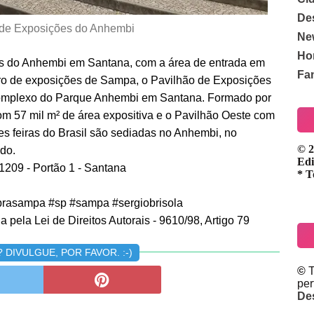
De
 de Exposições do Anhembi
Ne
Ho
es do Anhembi em Santana, com a área de entrada em
Fa
tro de exposições de Sampa, o Pavilhão de Exposições
 complexo do Parque Anhembi em Santana. Formado por
om 57 mil m² de área expositiva e o Pavilhão Oeste com
es feiras do Brasil são sediadas no Anhembi, no
© 2
ndo.
Edi
1209 - Portão 1 - Santana
* T
rasampa #sp #sampa #sergiobrisola
 pela Lei de Direitos Autorais - 9610/98, Artigo 79
DIVULGUE, POR FAVOR. :-)
©
T
pe
De