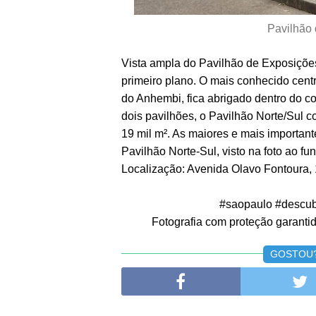
Pavilhão
Vista ampla do Pavilhão de Exposiçõ
primeiro plano. O mais conhecido cen
do Anhembi, fica abrigado dentro do
dois pavilhões, o Pavilhão Norte/Sul c
19 mil m². As maiores e mais important
Pavilhão Norte-Sul, visto na foto ao fu
Localização: Avenida Olavo Fontoura, 
#saopaulo #descub
Fotografia com proteção garantida
GOSTOU? 