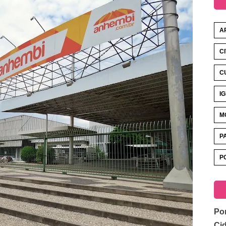
A
C
C
I
M
P
P
Por
Ci