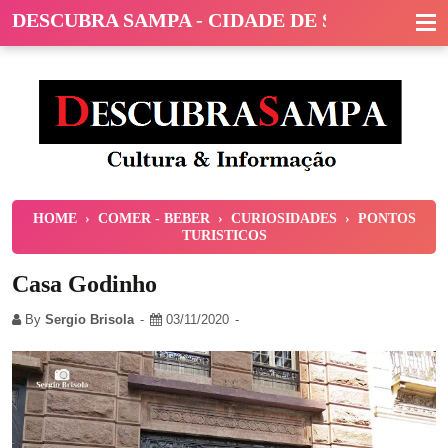
DESCUBRA SAMPA - CIDADE DE SÃO PAULO
HOME
›
COMER - BEBER
›
CURIOSIDADES
›
PONTOS
TURISTICOS
Casa Godinho
By
Sergio Brisola
03/11/2020