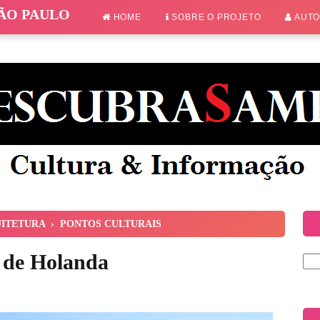
SÃO PAULO
HOME
SOBRE O PROJETO
AUT
ITETURA
›
PONTOS CULTURAIS
 de Holanda