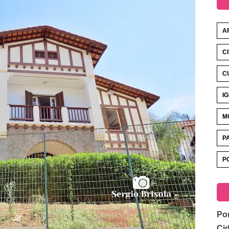
A
C
C
I
M
P
P
Por
Ci