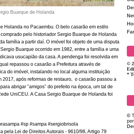
De
rgio Buarque de Holanda
Ne
Ho
de Holanda no Pacaembu. O belo casarão em estilo
Fa
i comprado pelo historiador Sergio Buarque de Holanda
 família a partir daí. O imóvel foi objeto de uma disputa
e Sergio Buarque ocorrido em 1982, entre a família e uma
indicava usucapião da casa. A pendenga foi resolvida em
© 2
qual repassou o casarão a Prefeitura através de
Edi
ca do imóvel, instalando no local alguma instituição
* T
m 2017, após reformas de restauro, o casarão passou a
ara abrigar "amigos" do prefeito na época, um tal de
Rede UniCEU. A Casa Sergio Buarque de Holanda foi
u
©
T
pe
rasampa #sp #sampa #sergiobrisola
De
 pela Lei de Direitos Autorais - 9610/98, Artigo 79