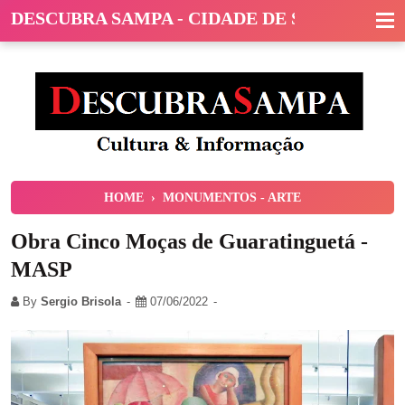
DESCUBRA SAMPA - CIDADE DE SÃO PAULO
HOME
›
MONUMENTOS - ARTE
Obra Cinco Moças de Guaratinguetá -
MASP
By
Sergio Brisola
07/06/2022