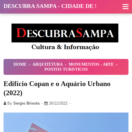
DESCUBRA SAMPA - CIDADE DE SÃO PAULO
HOME
›
ARQUITETURA
›
MONUMENTOS - ARTE
›
PONTOS TURISTICOS
Edifício Copan e o Aquário Urbano
(2022)
By
Sergio Brisola
26/11/2022