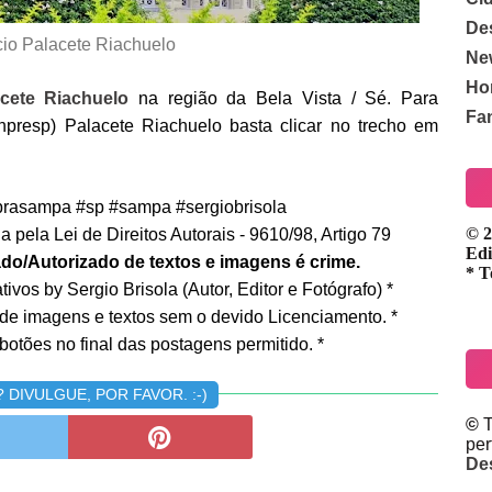
De
cio Palacete Riachuelo
Ne
Ho
acete Riachuelo
na região da Bela Vista / Sé. Para
Fa
presp) Palacete Riachuelo basta clicar no trecho em
rasampa #sp #sampa #sergiobrisola
© 2
 pela Lei de Direitos Autorais - 9610/98, Artigo 79
Edi
do/Autorizado de textos e imagens é crime.
* T
ivos by Sergio Brisola (Autor, Editor e Fotógrafo) *
 de imagens e textos sem o devido Licenciamento. *
botões no final das postagens permitido. *
DIVULGUE, POR FAVOR. :-)
©
T
pe
De