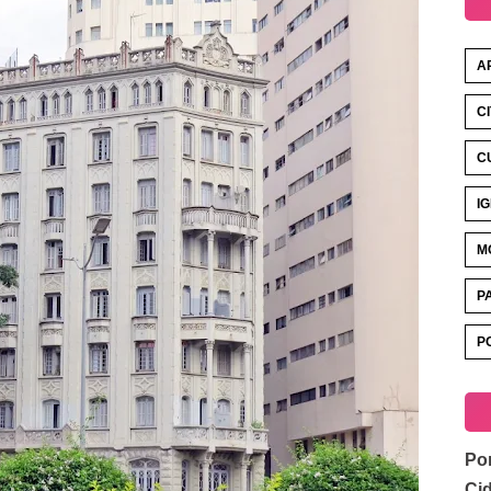
A
C
C
I
M
P
P
Por
Ci