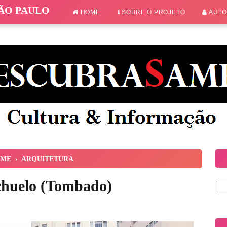
SÃO PAULO
HOME
SOBRE O PROJETO
AUT
ME
›
ARQUITETURA
achuelo (Tombado)