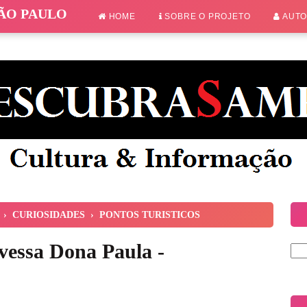
SÃO PAULO
HOME
SOBRE O PROJETO
AUT
›
CURIOSIDADES
›
PONTOS TURISTICOS
vessa Dona Paula -