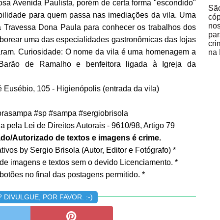
osa Avenida Paulista, porém de certa forma "escondido"
São
ibilidade para quem passa nas imediações da vila. Uma
cóp
no
 da Travessa Dona Paula para conhecer os trabalhos dos
par
saborear uma das especialidades gastronômicas das lojas
cri
alaram. Curiosidade: O nome da vila é uma homenagem a
na 
Barão de Ramalho e benfeitora ligada à Igreja da
Eusébio, 105 - Higienópolis (entrada da vila)
rasampa #sp #sampa #sergiobrisola
 pela Lei de Direitos Autorais - 9610/98, Artigo 79
do/Autorizado de textos e imagens é crime.
ivos by Sergio Brisola (Autor, Editor e Fotógrafo) *
 de imagens e textos sem o devido Licenciamento. *
botões no final das postagens permitido. *
DIVULGUE, POR FAVOR. :-)