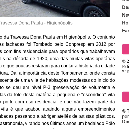
De
Ne
Travessa Dona Paula - Higienópolis
Ho
Fa
do da Travessa Dona Paula em Higienópolis. O conjunto
suas fachadas foi Tombado pelo Conpresp em 2012 por
s com fins residenciais para operários que trabalhavam
lis na década de 1920, uma das muitas vilas operárias
© 2
e que poucas restaram para contar a história da cidade
Edi
* T
etura. Daí a importância deste Tombamento, onde consta
cente de uma vila de habitações modestas do início do
o se deu em nível P-3 (preservação de volumetria e
as da foto desta matéria a pequena e "escondida" vila
o porte com uso residencial e que não fazem parte da
 vila é que acabou atraindo alguns empreendimentos
©
T
adas passando a abrigar ateliês de artistas plásticos,
pe
De
gastronomia, virando nos últimos anos um badalado Pólo