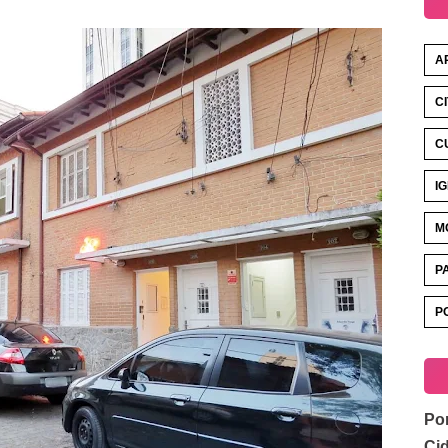
A
C
C
I
M
P
P
Por
Ci