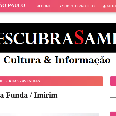
SÃO PAULO
HOME
SOBRE O PROJETO
AUT
ME
›
RUAS - AVENIDAS
ra Funda / Imirim