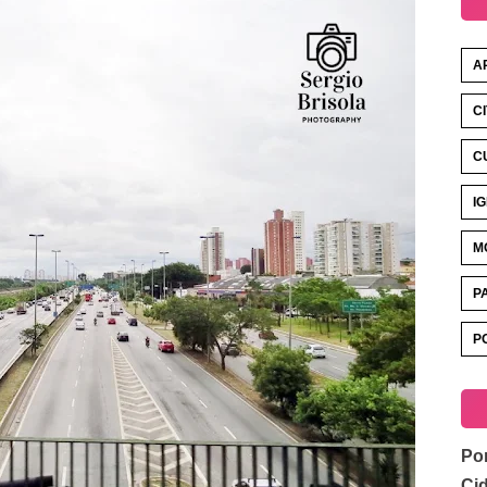
A
C
C
I
M
P
P
Por
Ci