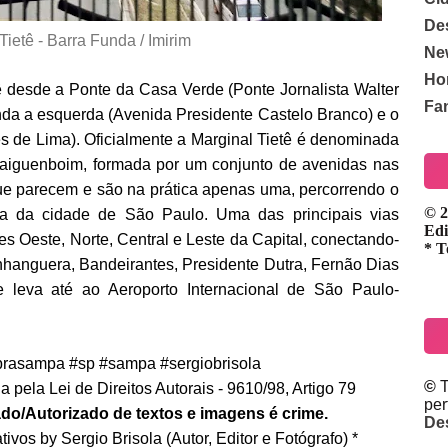
De
Tietê - Barra Funda / Imirim
Ne
Ho
ê desde a Ponte da Casa Verde (Ponte Jornalista Walter
Fa
nda a esquerda (Avenida Presidente Castelo Branco) e o
es de Lima). Oficialmente a Marginal Tietê é denominada
aiguenboim, formada por um conjunto de avenidas nas
ue parecem e são na prática apenas uma, percorrendo o
© 2
na da cidade de São Paulo. Uma das principais vias
Edi
ões Oeste, Norte, Central e Leste da Capital, conectando-
* T
nhanguera, Bandeirantes, Presidente Dutra, Fernão Dias
 leva até ao Aeroporto Internacional de São Paulo-
rasampa #sp #sampa #sergiobrisola
©
T
 pela Lei de Direitos Autorais - 9610/98, Artigo 79
pe
do/Autorizado de textos e imagens é crime.
De
ivos by Sergio Brisola (Autor, Editor e Fotógrafo) *