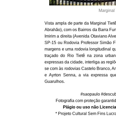
Marginal 
Vista ampla de parte da Marginal Tiet
Abrahão), com os Bairros da Barra Fu
Imirim a direita (Avenida Otaviano Alv
SP-15 ou Rodovia Professor Simão F
margens e uma rodovia longitudinal q
traçado do Rio Tietê na zona urba
expressas da cidade, interliga as regi
se com às rodovias Castelo Branco, A
e Ayrton Senna, a via expressa que
Guarulhos.
#saopaulo #descub
Fotografia com proteção garantida
Plágio ou uso não Licencia
* Projeto Cultural Sem Fins Lucrat