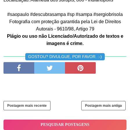
#saopaulo #descubrasampa #sp #sampa #sergiobrisola
Fotografia com proteção garantida pela Lei de Direitos
Autorais - 9610/98, Artigo 79
Plágio ou uso não Licenciado/Autorizado de textos e
imagens é crime.
GOSTOU? DIVULGUE, POR FAVOR. :-)
Postagem mais recente
Postagem mais antiga
PESQUISAR POSTAGENS