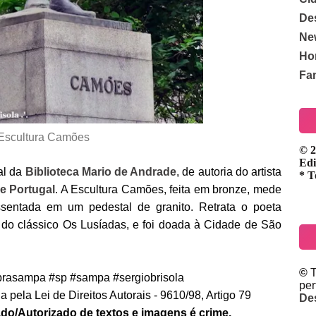
De
Ne
Ho
Fa
Escultura Camões
© 2
Edi
tal da
Biblioteca Mario de Andrade
, de autoria do artista
* T
e Portugal
. A Escultura Camões, feita em bronze, mede
ssentada em um pedestal de granito. Retrata o poeta
 do clássico Os Lusíadas, e foi doada à Cidade de São
©
T
rasampa #sp #sampa #sergiobrisola
pe
 pela Lei de Direitos Autorais - 9610/98, Artigo 79
De
do/Autorizado de textos e imagens é crime.