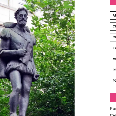
A
C
C
I
M
P
P
Por
Ci