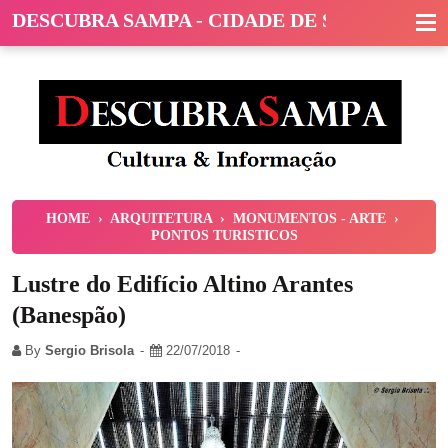
DESCUBRA SAMPA - CIDADE DE SÃO PAULO
HOME
›
ARQUITETURA
›
MONUMENTOS - ARTE
›
PONTOS TURISTICOS
Lustre do Edifício Altino Arantes
(Banespão)
By
Sergio Brisola
22/07/2018