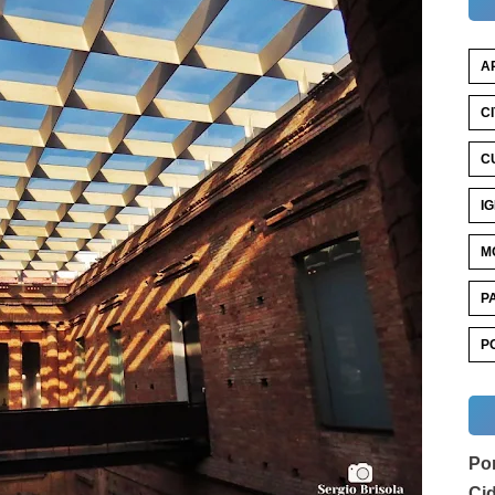
A
C
C
I
M
P
P
Por
Ci