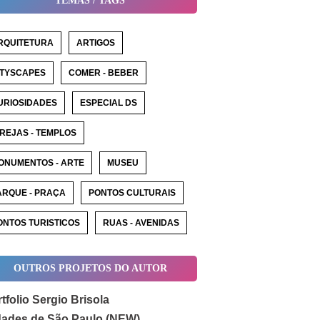
TEMAS / TAGS
RQUITETURA
ARTIGOS
ITYSCAPES
COMER - BEBER
URIOSIDADES
ESPECIAL DS
GREJAS - TEMPLOS
ONUMENTOS - ARTE
MUSEU
ARQUE - PRAÇA
PONTOS CULTURAIS
ONTOS TURISTICOS
RUAS - AVENIDAS
OUTROS PROJETOS DO AUTOR
tfolio Sergio Brisola
dades de São Paulo (NEW)