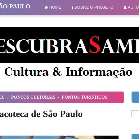
SÃO PAULO
HOME
SOBRE O PROJETO
AUT
EU
›
PONTOS CULTURAIS
›
PONTOS TURISTICOS
nacoteca de São Paulo