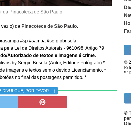
De
or da Pinacoteca de São Paulo
Ne
Ho
e vazio) da
Pinacoteca de São Paulo
.
Fa
rasampa #sp #sampa #sergiobrisola
 pela Lei de Direitos Autorais - 9610/98, Artigo 79
do/Autorizado de textos e imagens é crime.
© 2
ivos by Sergio Brisola (Autor, Editor e Fotógrafo) *
Edi
 de imagens e textos sem o devido Licenciamento. *
* T
botões no final das postagens permitido. *
DIVULGUE, POR FAVOR. :-)
©
T
pe
De