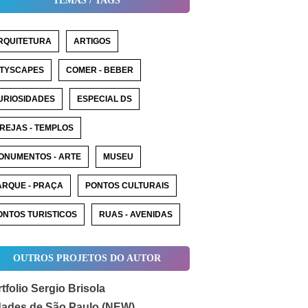
TEMAS / TAGS
RQUITETURA
ARTIGOS
ITYSCAPES
COMER - BEBER
URIOSIDADES
ESPECIAL DS
GREJAS - TEMPLOS
ONUMENTOS - ARTE
MUSEU
ARQUE - PRAÇA
PONTOS CULTURAIS
ONTOS TURISTICOS
RUAS - AVENIDAS
OUTROS PROJETOS DO AUTOR
tfolio Sergio Brisola
dades de São Paulo (NEW)