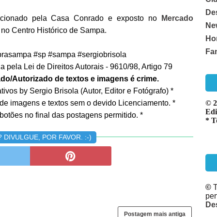
De
feccionado pela Casa Conrado e exposto no
Mercado
Ne
 no Centro Histórico de Sampa.
Ho
Fa
rasampa #sp #sampa #sergiobrisola
 pela Lei de Direitos Autorais - 9610/98, Artigo 79
do/Autorizado de textos e imagens é crime.
ivos by Sergio Brisola (Autor, Editor e Fotógrafo) *
 de imagens e textos sem o devido Licenciamento. *
© 2
Edi
botões no final das postagens permitido. *
* T
DIVULGUE, POR FAVOR. :-)
©
T
pe
De
Postagem mais antiga