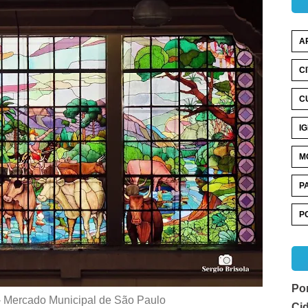
A
C
C
I
M
P
P
Por
 - Mercado Municipal de São Paulo
Ci