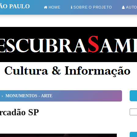
SÃO PAULO
HOME
SOBRE O PROJETO
AUT
›
MONUMENTOS - ARTE
ercadão SP