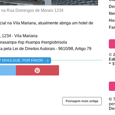
De
o na Rua Domingos de Morais 1234
Ne
Ho
cial na Vila Mariana, atualmente abriga um hotel de
Fa
 1234 - Vila Mariana
rasampa #sp #sampa #sergiobrisola
 pela Lei de Direitos Autorais - 9610/98, Artigo 79
© 2
Edi
DIVULGUE, POR FAVOR. :-)
* T
©
T
Postagem mais antiga
pe
De