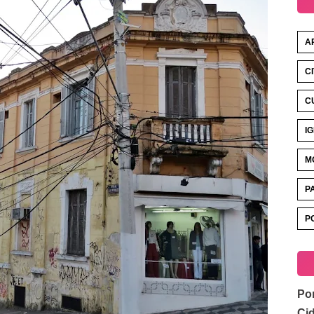
A
C
C
I
M
P
P
Por
Ci