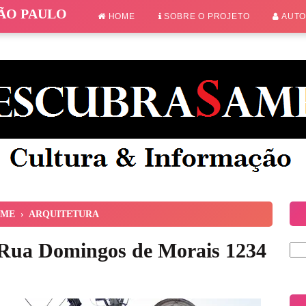
SÃO PAULO
HOME
SOBRE O PROJETO
AUT
ME
›
ARQUITETURA
a Rua Domingos de Morais 1234