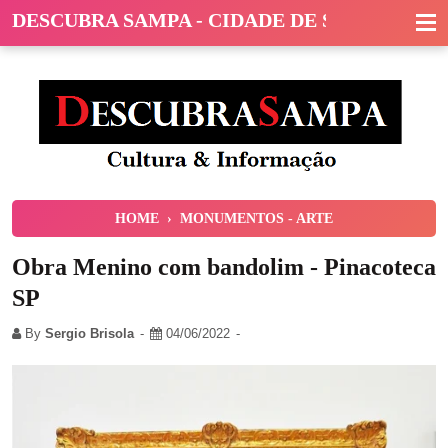
DESCUBRA SAMPA - CIDADE DE SÃO PAULO
HOME
›
MONUMENTOS - ARTE
Obra Menino com bandolim - Pinacoteca
SP
By
Sergio Brisola
04/06/2022