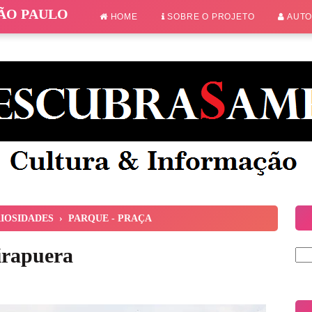
SÃO PAULO
HOME
SOBRE O PROJETO
AUT
IOSIDADES
›
PARQUE - PRAÇA
irapuera