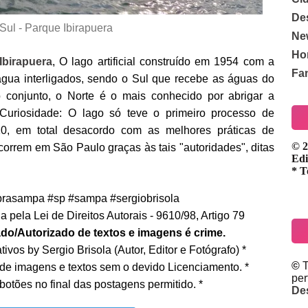
De
Sul - Parque Ibirapuera
Ne
Ho
Ibirapuera
, O lago artificial construído em 1954 com a
Fa
água interligados, sendo o Sul que recebe as águas do
 conjunto, o Norte é o mais conhecido por abrigar a
. Curiosidade: O lago só teve o primeiro processo de
, em total desacordo com as melhores práticas de
© 2
correm em São Paulo graças às tais "autoridades", ditas
Edi
* T
rasampa #sp #sampa #sergiobrisola
 pela Lei de Direitos Autorais - 9610/98, Artigo 79
do/Autorizado de textos e imagens é crime.
ivos by Sergio Brisola (Autor, Editor e Fotógrafo) *
©
T
 de imagens e textos sem o devido Licenciamento. *
pe
botões no final das postagens permitido. *
De