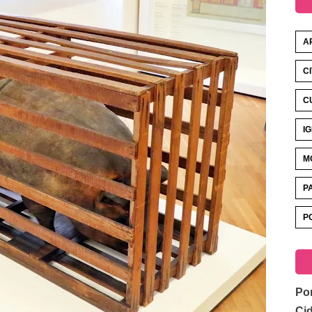
A
C
C
I
M
P
P
Por
Ci