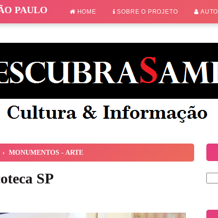
SÃO PAULO
HOME
SOBRE O PROJETO
AUT
›
MONUMENTOS - ARTE
oteca SP