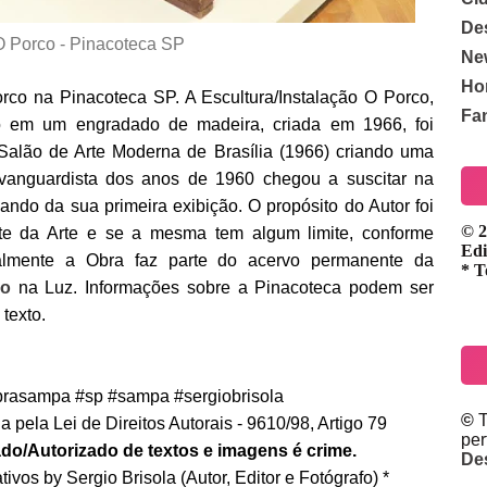
De
 Porco - Pinacoteca SP
Ne
Ho
rco na Pinacoteca SP. A Escultura/Instalação O Porco,
Fa
 em um engradado de madeira, criada em 1966, foi
 Salão de Arte Moderna de Brasília (1966) criando uma
vanguardista dos anos de 1960 chegou a suscitar na
ando da sua primeira exibição. O propósito do Autor foi
© 2
mite da Arte e se a mesma tem algum limite, conforme
Edi
lmente a Obra faz parte do acervo permanente da
* T
lo
na Luz. Informações sobre a Pinacoteca podem ser
 texto.
rasampa #sp #sampa #sergiobrisola
©
T
 pela Lei de Direitos Autorais - 9610/98, Artigo 79
pe
do/Autorizado de textos e imagens é crime.
De
ivos by Sergio Brisola (Autor, Editor e Fotógrafo) *